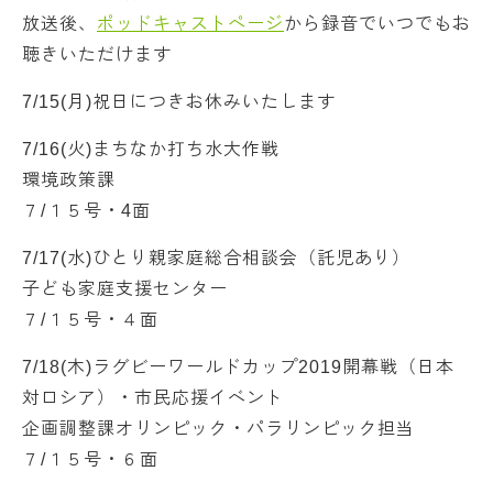
放送後、
ポッドキャストページ
から録音でいつでもお
聴きいただけます
7/15(月)祝日につきお休みいたします
7/16(火)まちなか打ち水大作戦
環境政策課
７/１５号・4面
7/17(水)ひとり親家庭総合相談会（託児あり）
子ども家庭支援センター
７/１５号・４面
7/18(木)ラグビーワールドカップ2019開幕戦（日本
対ロシア）・市民応援イベント
企画調整課オリンピック・パラリンピック担当
７/１５号・６面