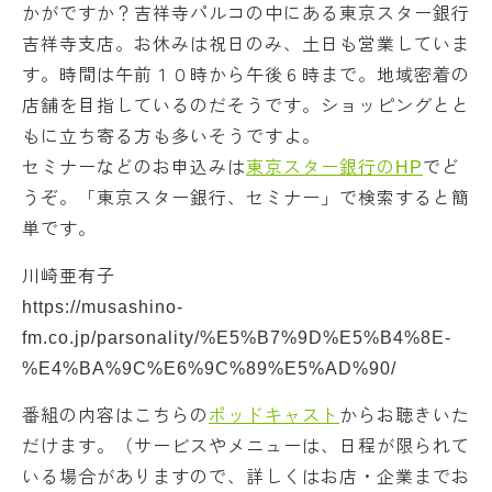
かがですか？吉祥寺パルコの中にある東京スター銀行
吉祥寺支店。お休みは祝日のみ、土日も営業していま
す。時間は午前１０時から午後６時まで。地域密着の
店舗を目指しているのだそうです。ショッピングとと
もに立ち寄る方も多いそうですよ。
セミナーなどのお申込みは
東京スター銀行のHP
でど
うぞ。「東京スター銀行、セミナー」で検索すると簡
単です。
川崎亜有子
https://musashino-
fm.co.jp/parsonality/%E5%B7%9D%E5%B4%8E-
%E4%BA%9C%E6%9C%89%E5%AD%90/
番組の内容はこちらの
ポッドキャスト
からお聴きいた
だけます。（サービスやメニューは、日程が限られて
いる場合がありますので、詳しくはお店・企業までお