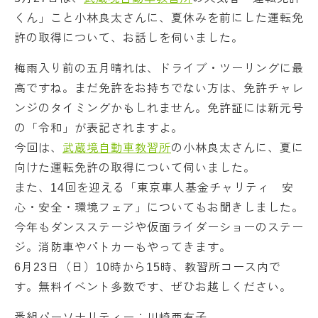
くん」こと小林良太さんに、夏休みを前にした運転免
許の取得について、お話しを伺いました。
梅雨入り前の五月晴れは、ドライブ・ツーリングに最
高ですね。まだ免許をお持ちでない方は、免許チャレ
ンジのタイミングかもしれません。免許証には新元号
の「令和」が表記されますよ。
今回は、
武蔵境自動車教習所
の小林良太さんに、夏に
向けた運転免許の取得について伺いました。
また、14回を迎える「東京車人基金チャリティ 安
心・安全・環境フェア」についてもお聞きしました。
今年もダンスステージや仮面ライダーショーのステー
ジ。消防車やパトカーもやってきます。
6月23日（日）10時から15時、教習所コース内で
す。無料イベント多数です、ぜひお越しください。
番組パーソナリティー：川崎亜有子