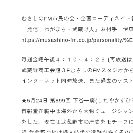
むさしのFM市民の会・企画コーディネイト
「発信！わがまち・武蔵野人」お相手：伊
https://musashino-fm.co.jp/parson
毎週金曜午後４：１０～４：２９ (再放送
武蔵野商工会館３FむさしのFMスタジオか
インターネット同時放送、また過去のゲスト
★5月24日 第899回 下谷一廣(したやか
博報堂在職中は海外から大物ミュージシャン
をした。現在は武蔵野市の歴史をモチーフ
近 武蔵野台地は縄文時代の遺跡が多くその