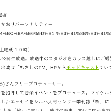
番組
東かおりパーソナリティー
ality/%E4%BC%8A%E6%9D%B1-%E3%81%8B%E3%8
は土曜朝１０時）
ら公開生放送。放送中のスタジオをガラス越しにご観
出演は「むさしのFM」HPから
ポッドキャスト
でい
ずひろ)さんフリープロデューサー。
を招聘して音楽イベントをプロデュース。マイケルジ
にしたエッセイをシルバ人材センター季刊誌「絆」に
ことを「絆」に書いた。地域の歴史、文化に関心を