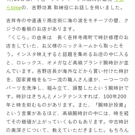
らtime
の、吉野功真 取締役にお話しを伺いました。
吉祥寺の中道通り商店街に海の波をモチーフの壁、ク
ジラの看板のお店があります。
「くじら」の由来は 長く吉祥寺南町で時計修理のお
店をしていた、お父様のニックネームから取ったそ
う。インスタ映えすると話題を集めるお店の中に入る
と、ロレックス、オメガなど高級ブランド腕時計が並
んでいます。吉野店長が海外などから買い付けた時計
を、国家資格をもつ一流の職人さん達が、一つ一つの
パーツを洗浄し、組み立て、調整したという腕時計で
す。時計はきちんとメンテナンスすれば、100年200
年と時を刻むものがあります。また、『腕時計投資』
という言葉があるほど、高級腕時計の中には、時を経
てその価値が上がっていくものもあります。中古時計
の奥深さについて、教えていただきました。もちろん