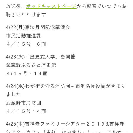
放送後、
ポッドキャストページ
から録音でいつでもお
聴きいただけます
4/22(月)憲法月間記念講演会
市民活動推進課
４／１５号 ６面
4/23(火)「歴史館大学」を開催
武蔵野ふるさと歴史館
４/１５号・１４面
4/24(水)わが街を守る消防団～市消防団役員がきまり
ました
武蔵野市消防団
４／１５号・４面
4/25(木)吉祥寺ファミリーシアター２０１９&吉祥寺
シアターカフェ「吉祥 なおきち」リニューアルオー