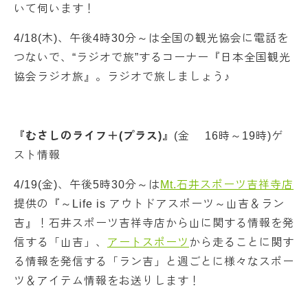
いて伺います！
4/18(木)、午後4時30分～は全国の観光協会に電話を
つないで、“ラジオで旅”するコーナー『日本全国観光
協会ラジオ旅』。ラジオで旅しましょう♪
『むさしのライフ＋(プラス)』
(金 16時～19時)ゲ
スト情報
4/19(金)、午後5時30分～は
Mt.石井スポーツ吉祥寺店
提供の『～Life is アウトドアスポーツ～山吉＆ラン
吉』！石井スポーツ吉祥寺店から山に関する情報を発
信する「山吉」、
アートスポーツ
から走ることに関す
る情報を発信する「ラン吉」と週ごとに様々なスポー
ツ＆アイテム情報をお送りします！