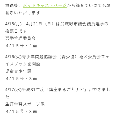
放送後、
ポッドキャストページ
から録音でいつでもお
聴きいただけます
4/15(月) 4月21日（日）は武蔵野市議会議員選挙の
投票日です
選挙管理委員会
４/１５号・１面
4/16(火)青少年問題協議会（青少協）地区委員会フェ
イスブックを開設
児童青少年課
４/１５号・３面
4/17(水)平成31年度「講座まるごとナビ」ができまし
た
生涯学習スポーツ課
４/１５号・３面