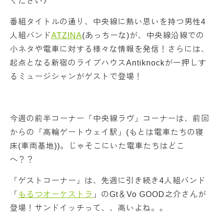
ください♪
番組タイトルの通り、中央線に熱い思いを持つ男性4
人組バンド
ATZINA
(あっちーな)が、中央線沿線での
小ネタや電車に対する様々な情報を発信！さらには、
起点となる新宿のライブハウスAntiknockが一押しす
るミュージシャンがゲストで登場！
今週の前半コーナー「中央線ラヴ」コーナーは、前回
からの「高輪ゲートウェイ駅」(もとは電車たちの寝
床(車両基地))。じゃそこにいた電車たちはどこ
へ？？
「ゲストコーナー」は、先週に引き続き4人組バンド
「
もるつオーケストラ
」のGt＆Vo GOOD之介さんが
登場！サンドイッチって、、高いよね。。