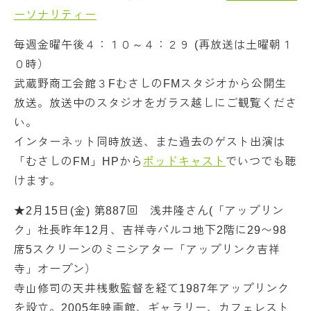
ーソナリティー
毎週金曜午後４：１０～４：２９ (再放送は土曜朝１
０時）
武蔵野商工会館３FむさしのFMスタジオから公開生
放送。放送中のスタジオをガラス越しにご観覧くださ
い。
インターネット同時放送、また過去のゲスト出演は
「むさしのFM」HPから
ポッドキャスト
でいつでも聴
けます。
★2月15日(金) 第887回 浅井隆さん(「アップリン
ク」社長昨年12月、吉祥寺パルコ地下2階に29〜98
席5スクリーンのミニシアター「アップリンク吉祥
寺」オープン）
寺山修司の天井桟敷監督を経て1987年アップリンク
を設立。2005年映画館、ギャラリー、カフェレスト