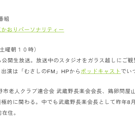
番組
東かおりパーソナリティー
は土曜朝１０時）
ら公開生放送。放送中のスタジオをガラス越しにご観
出演は「むさしのFM」HPから
ポッドキャスト
でい
武蔵野市老人クラブ連合会 武蔵野長楽会会長、鶏卵問屋
極的に関わる。中でも武蔵野長楽会長として昨年8月に
前在住。