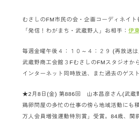
むさしのFM市民の会・企画コーディネイト
「発信！わがまち・武蔵野人」お相手：
伊
毎週金曜午後４：１０～４：２９ (再放送
武蔵野商工会館３FむさしのFMスタジオか
インターネット同時放送、また過去のゲスト
★2月8日(金) 第886回 山本昌彦さん(
鶏卵問屋の多忙の仕事の傍ら地域活動にも積
万人会員増強運動特別賞」受賞。84歳、関