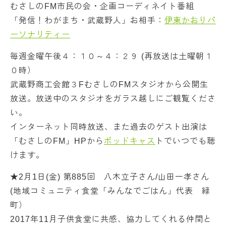
むさしのFM市民の会・企画コーディネイト番組
「発信！わがまち・武蔵野人」お相手：
伊東かおりパ
ーソナリティー
毎週金曜午後４：１０～４：２９ (再放送は土曜朝１
０時）
武蔵野商工会館３FむさしのFMスタジオから公開生
放送。放送中のスタジオをガラス越しにご観覧くださ
い。
インターネット同時放送、また過去のゲスト出演は
「むさしのFM」HPから
ポッドキャス
トでいつでも聴
けます。
★2月1日(金) 第885回 八木立子さん/山田一孝さん
(地域コミュニティ食堂「みんなでごはん」代表 緑
町）
2017年11月子供食堂に共感、協力してくれる仲間と