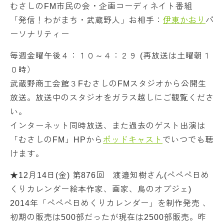
むさしのFM市民の会・企画コーディネイト番組
「発信！わがまち・武蔵野人」お相手：
伊東かおり
パ
ーソナリティー
毎週金曜午後４：１０～４：２９ (再放送は土曜朝１
０時）
武蔵野商工会館３FむさしのFMスタジオから公開生
放送。放送中のスタジオをガラス越しにご観覧くださ
い。
インターネット同時放送、また過去のゲスト出演は
「むさしのFM」HPから
ポッドキャスト
でいつでも聴
けます。
★12月14日(金) 第876回 渡邉知樹さん(ペペペ日め
くりカレンダー絵本作家、画家、鳥のオブジェ)
2014年「ペペペ日めくりカレンダー」を制作発売 、
初期の販売は500部だったが現在は2500部販売。昨