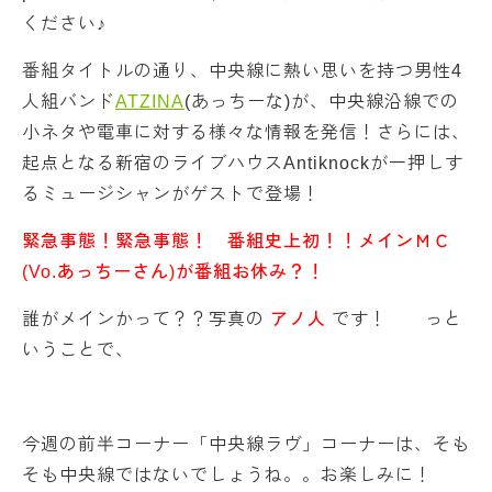
ください♪
番組タイトルの通り、中央線に熱い思いを持つ男性4
人組バンド
ATZINA
(あっちーな)が、中央線沿線での
小ネタや電車に対する様々な情報を発信！さらには、
起点となる新宿のライブハウスAntiknockが一押しす
るミュージシャンがゲストで登場！
緊急事態！緊急事態！ 番組史上初！！メインＭＣ
(Vo.あっちーさん)が番組お休み？！
誰がメインかって？？写真の
アノ人
です！ っと
いうことで、
今週の前半コーナー「中央線ラヴ」コーナーは、そも
そも中央線ではないでしょうね。。お楽しみに！