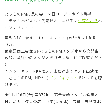
2018.11.10
局からのお知らせ
むさしのFM市民の会・企画コーディネイト番組
「発信！わがまち・武蔵野人」お相手：
伊東かおり
パ
ーソナリティー
毎週金曜午後４：１０～４：２９ (再放送は土曜朝１
０時）
武蔵野商工会館３FむさしのFMスタジオから公開生
放送。放送中のスタジオをガラス越しにご観覧くださ
い。
インターネット同時放送、また過去のゲスト出演は
「むさしのFM」HPから
ポッドキャスト
でいつでも聴
けます。
★11月16日(金) 第872回 落合未希さん（お食事と
日用品と古道具の店「四歩(しっぽ)」店員 吉祥寺北