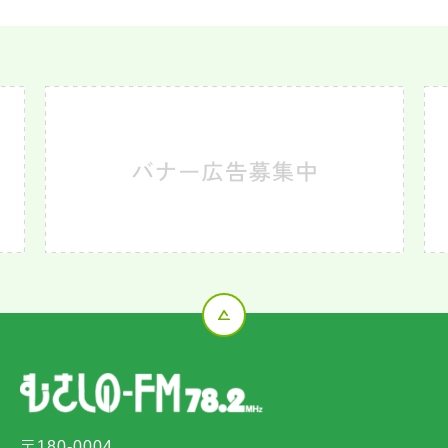
〒180-0004