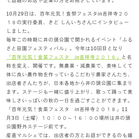
で話題のお店や企業の方をお招きしています。
10月29日は、百年元気！食祭フェスタin吉祥寺２０
１８の実行委員、きど しんいちさんにインタビュー
しました。
毎年この時期に井の頭公園で開かれるイベント「ふる
さと田園フェスティバル」。今年は10回目となり
「百年元気！食菜フェスタ in吉祥寺２０１８」
と名
称を変え、開催です。無農薬・減農薬で、美味しくて
体に良い農作物を作っているこだわり農家さんたち、
出店者さんたちが、日本各地から井の頭公園に集まり
ます。ステージも一緒に盛り上がり、歌って踊って美
味しさいっぱいの秋の一日を過ごすことができます。
「百年元気！食菜フェスタ in吉祥寺２０１８」11
月3日（土曜）１０：００～１６：００場所は井の頭
公園野外ステージ前です。
産直マルシェでは、出店者の方とお話ができるのも嬉