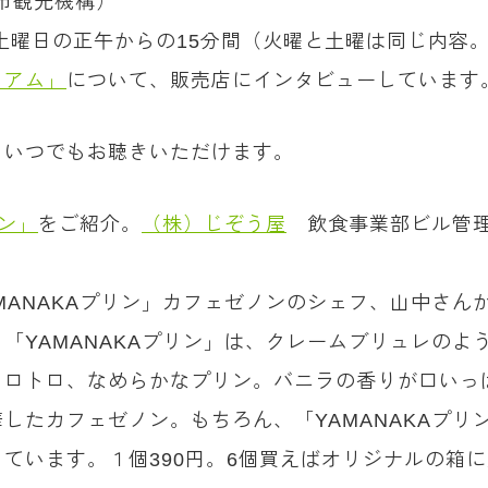
野市観光機構）
、土曜日の正午からの15分間（火曜と土曜は同じ内容
ミアム」
について、販売店にインタビューしています
、いつでもお聴きいただけます。
リン」
をご紹介。
（株）じぞう屋
飲食事業部ビル管理
MANAKAプリン」カフェゼノンのシェフ、山中さん
「YAMANAKAプリン」は、クレームブリュレのよ
トロトロ、なめらかなプリン。バニラの香りが口いっ
したカフェゼノン。もちろん、「YAMANAKAプリ
ています。１個390円。6個買えばオリジナルの箱