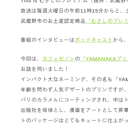
This is むさしのプレミアム（提供：武蔵
放送は毎週火曜日の午前11時15分からと
武蔵野市のお土産認定商品
「むさしのプレ
番組のインタビューは
ポッドキャスト
から
今回は、
カフェゼノン
の
「YAMANAKAプ
お話を伺いました！
インパクト大なネーミング、その名も「YA
年齢を問わず人気デザートのプリンですが、
パリのカラメルにコーティングされ、中は
出版社を母体とし、漫画をアートとして昇華
トのパッケージはとてもキュートに仕上がっ