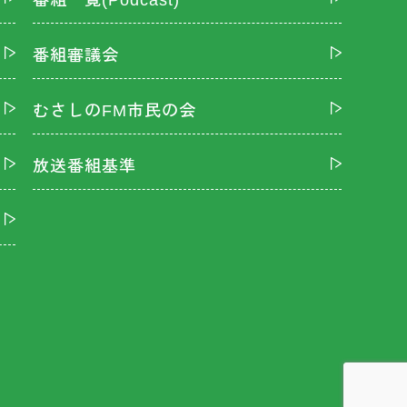
番組一覧(Podcast)
番組審議会
むさしのFM市民の会
放送番組基準