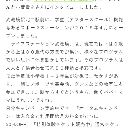
んと小菅貴之さんにインタビューしました。
武蔵境駅北口駅前に、学童（アフタースクール）機能
もあるスポーツステーションが２０１８年４月にオー
プンしました。
「ライフステーション武蔵境」は、現在では下は０歳
から上は８０歳代の方までが集い、様々なプログラム
で思い思いに体を動かしています。そのプログラムは
大人と子供合わせて約５０種類と多彩です。
また学童は小学校１～３年生が対象で、預かりがあ
り、一緒にスポーツや英会話、ダンスなどの教室にも
参加できます。駅からすぐという点も、働くパパ・マ
マにうれしいですね。
只今キャンペーン実施中です。「オータムキャンペー
ン」は入会金と利用開始月の料金がともに
50％OFF。「特別体験チケット販売中」通常チケッ