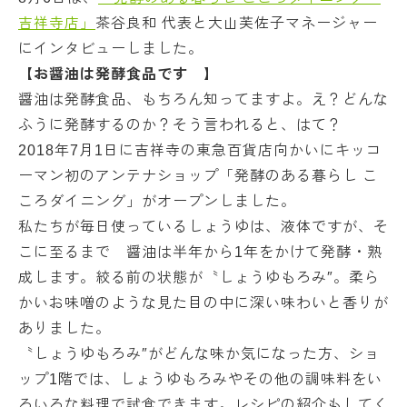
吉祥寺店」
茶谷良和 代表と大山芙佐子マネージャー
にインタビューしました。
【お醤油は発酵食品です 】
醤油は発酵食品、もちろん知ってますよ。え？どんな
ふうに発酵するのか？そう言われると、はて？
2018年7月1日に吉祥寺の東急百貨店向かいにキッコ
ーマン初のアンテナショップ「発酵のある暮らし こ
ころダイニング」がオープンしました。
私たちが毎日使っているしょうゆは、液体ですが、そ
こに至るまで 醤油は半年から1年をかけて発酵・熟
成します。絞る前の状態が〝しょうゆもろみ″。柔ら
かいお味噌のような見た目の中に深い味わいと香りが
ありました。
〝しょうゆもろみ″がどんな味か気になった方、ショ
ップ1階では、しょうゆもろみやその他の調味料をい
ろいろな料理で試食できます。レシピの紹介もしてく