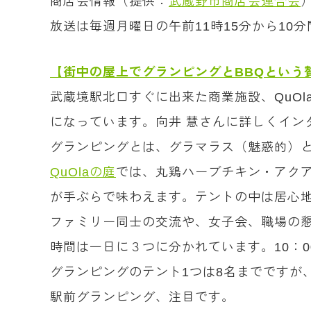
商店会情報（提供：
武蔵野市商店会連合会
放送は毎週月曜日の午前11時15分から10
【街中の屋上でグランピングとBBQという
武蔵境駅北口すぐに出来た商業施設、QuO
になっています。向井 慧さんに詳しくイン
グランピングとは、グラマラス（魅惑的）
QuOlaの庭
では、丸鶏ハーブチキン・アクア
が手ぶらで味わえます。テントの中は居心
ファミリー同士の交流や、女子会、職場の懇
時間は一日に３つに分かれています。10：00～1
グランピングのテント1つは8名までですが
駅前グランピング、注目です。