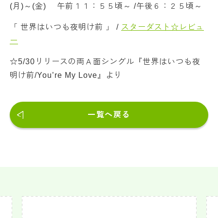
(月)～(金) 午前１１：５５頃～ /午後６：２５頃～
「 世界はいつも夜明け前 」 /
スターダスト☆レビュ
ー
☆5/30リリースの両Ａ面シングル『世界はいつも夜
明け前/You’re My Love』より
一覧へ戻る