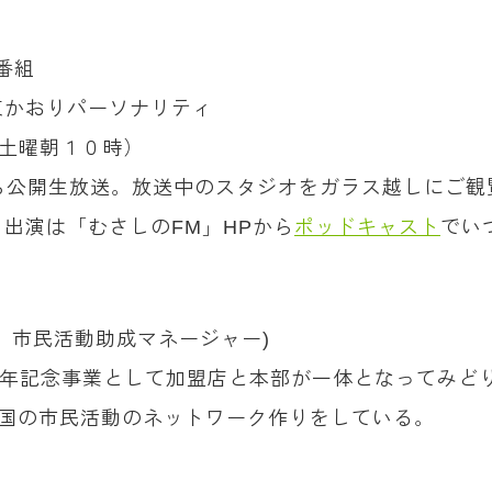
番組
東かおりパーソナリティ
は土曜朝１０時）
ら公開生放送。放送中のスタジオをガラス越しにご観
出演は「むさしのFM」HPから
ポッドキャスト
でい
」市民活動助成マネージャー)
20周年記念事業として加盟店と本部が一体となってみ
全国の市民活動のネットワーク作りをしている。