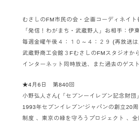
むさしのFM市民の会・企画コーディネイト
「発信！わがまち・武蔵野人」お相手：伊
毎週金曜午後４：１０～４：２９ (再放送
武蔵野商工会館３FむさしのFMスタジオか
インターネット同時放送、また過去のゲスト
★4月6日 第840回
小野弘人さん(「セブンーイレブン記念財団
1993年セブンイレブン’ジャパンの創立
制度 、東京の緑を守ろうプロジェクト 、