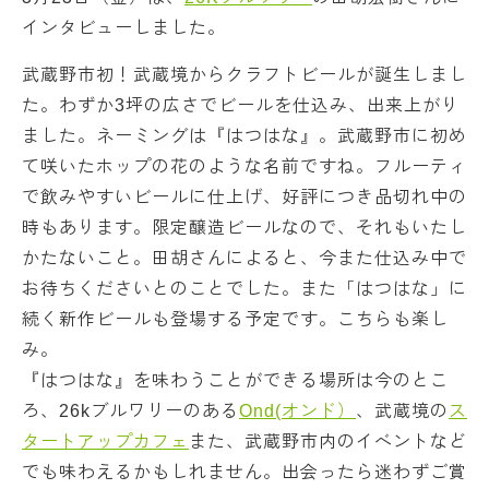
インタビューしました。
武蔵野市初！武蔵境からクラフトビールが誕生しまし
た。わずか3坪の広さでビールを仕込み、出来上がり
ました。ネーミングは『はつはな』。武蔵野市に初め
て咲いたホップの花のような名前ですね。フルーティ
で飲みやすいビールに仕上げ、好評につき品切れ中の
時もあります。限定醸造ビールなので、それもいたし
かたないこと。田胡さんによると、今また仕込み中で
お待ちくださいとのことでした。また「はつはな」に
続く新作ビールも登場する予定です。こちらも楽し
み。
『はつはな』を味わうことができる場所は今のとこ
ろ、26kブルワリーのある
Ond(オンド）
、武蔵境の
ス
タートアップカフェ
また、武蔵野市内のイベントなど
でも味わえるかもしれません。出会ったら迷わずご賞