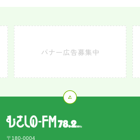
〒180-0004