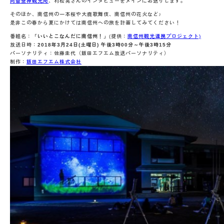
阿智昼神観光局
、村松晃さんのインタビューをメインにお送りします。
そのほか、南信州の一本桜や大鹿歌舞伎、南信州の花火など♪
是非この春から夏にかけては南信州への旅を計画してみてください！
番組名：
「いいとこなんだに南信州！」
(提供：
南信州観光連携プロジェクト)
放送日時：
2018年3月24日(土曜日) 午後3時00分～午後3時15分
パーソナリティ：佐藤圭代（飯田エフエム放送パーソナリティ）
制作：
飯田エフエム株式会社