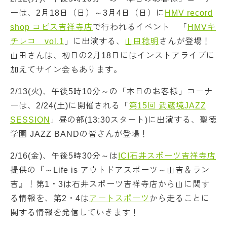
ーは、2月18日（日）～3月4日（日）に
HMV record
shop コピス吉祥寺店
で行われるイベント 「
HMVキ
チレコ vol.1
」に出演する、
山田稔明
さんが登場！
山田さんは、初日の2月18日にはインストアライブに
加えてサイン会もあります。
2/13(火)、午後5時10分～の「本日のお客様」コーナ
ーは、2/24(土)に開催される「
第15回 武蔵境JAZZ
SESSION
」昼の部(13:30スタート)に出演する、聖徳
学園 JAZZ BANDの皆さんが登場！
2/16(金)、午後5時30分～は
ICI石井スポーツ吉祥寺店
提供の『～Life is アウトドアスポーツ～山吉＆ラン
吉』！第1・3は石井スポーツ吉祥寺店から山に関す
る情報を、第2・4は
アートスポーツ
から走ることに
関する情報を発信していきます！