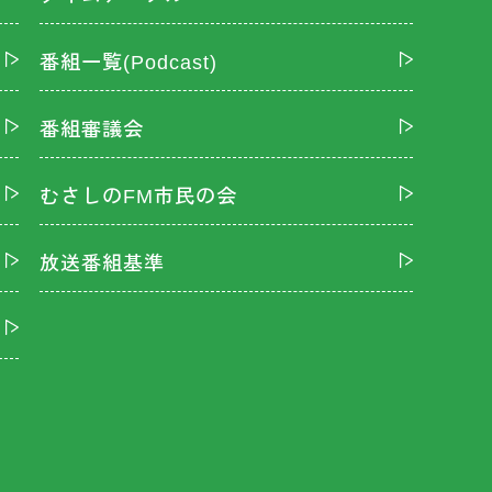
番組一覧(Podcast)
番組審議会
むさしのFM市民の会
放送番組基準