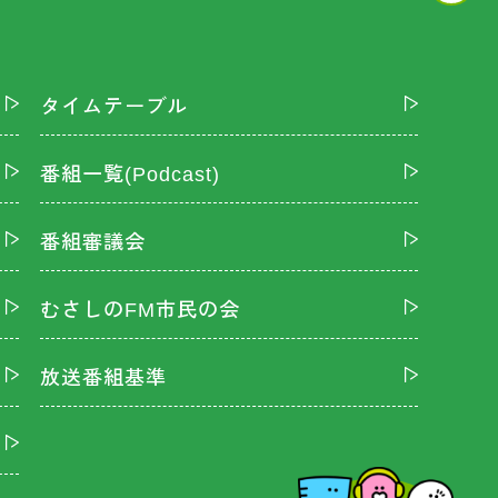
タイムテーブル
番組一覧(Podcast)
番組審議会
むさしのFM市民の会
放送番組基準