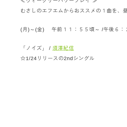
≪ウィークリーパワープレイ ≫
むさしのエフエムからおススメの１曲を、
(月)～(金) 午前１１：５５頃～ /午後６
「ノイズ」 /
須澤紀信
☆1/24リリースの2ndシングル