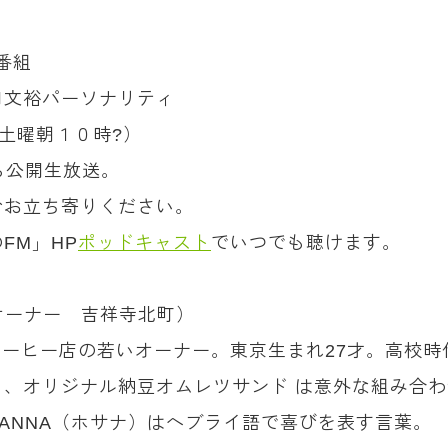
番組
口文裕パーソナリティ
土曜朝１０時?）
ら公開生放送。
ひお立ち寄りください。
FM」HP
ポッドキャスト
でいつでも聴けます。
」オーナー 吉祥寺北町）
コーヒー店の若いオーナー。東京生まれ27才。高校時
、オリジナル納豆オムレツサンド は意外な組み合
OSANNA（ホサナ）はヘブライ語で喜びを表す言葉。