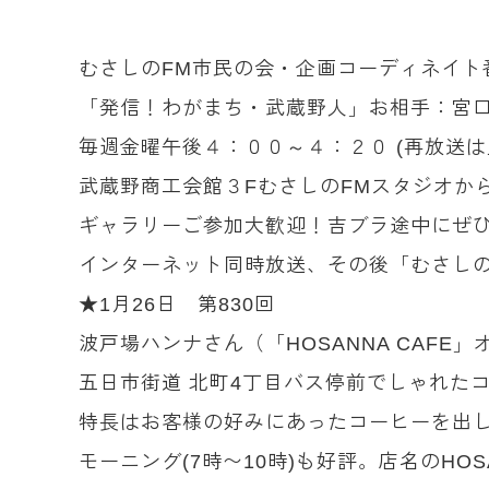
むさしのFM市民の会・企画コーディネイト
「発信！わがまち・武蔵野人」お相手：宮
毎週金曜午後４：００～４：２０ (再放送は
武蔵野商工会館３FむさしのFMスタジオか
ギャラリーご参加大歓迎！吉ブラ途中にぜ
インターネット同時放送、その後「むさしの
★1月26日 第830回
波戸場ハンナさん（「HOSANNA CAFE
五日市街道 北町4丁目バス停前でしゃれた
特長はお客様の好みにあったコーヒーを出し
モーニング(7時〜10時)も好評。店名のH