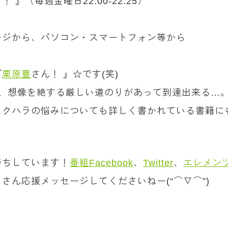
 』（毎週金曜日22:00-22:25）
ージから、パソコン・スマートフォン等から
『
栗原豊
さん！ 』☆です(笑)
、想像を絶する厳しい道のりがあって到達出来る…
セクハラの悩みについても詳しく書かれている書籍に
待ちしています！
番組Facebook
、
Twitter
、
エレメン
さん応援メッセージしてくださいねー(“⌒∇⌒”)