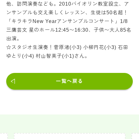
他、訪問演奏なども。2010バイオリン教室設立、ア
ンサンブルも交え楽しくレッスン、生徒は50名超！
「キラキラNew Yearアンサンブルコンサート」1/8
三鷹芸文 星のホール12:45〜16:30、子供〜大人85名
出演。
☆スタジオ生演奏！菅原渚(小3) 小柳円花(小3) 石田
ゆとり(小4) 村山智英子(小1)さん。
一覧へ戻る