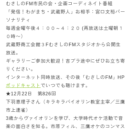
むさしのFM市民の会・企画コーディネイト番組
「発信！わがまち・武蔵野人」お相手：宮口文裕パー
ソナリティ
毎週金曜午後４：００～４：２０ (再放送は土曜朝１
０時〜）
武蔵野商工会館３FむさしのFMスタジオから公開生
放送。
ギャラリーご参加大歓迎！吉ブラ途中にぜひお立ち寄
りください。
インターネット同時放送、その後「むさしのFM」HP
ポッドキャスト
でいつでも聴けます。
★12月22日 第826回
下羽恵理子さん（キラキラバイオリン教室主宰／三鷹
市上連雀）
3歳からヴァイオリンを学び、大学時代オケ活動で音
楽の面白さを知る。市原フィル、三鷹オケのコンマス