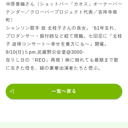
中原香織さん（ショットバー「カオス」オーナーバー
テンダー／クローバープロジェクト代表／吉祥寺南
町）
シャンソン歌手 故 北桂子さんの長女。 ’61年生れ、
プロダンサー・振付師など経て現職。七回忌に「北桂
子 追悼コンサート〜幸せを貴方にも〜」開催。
9/10(日)５pm.武蔵野公会堂@3000-
在りし日の「RED」再現！病に倒れても最期まで歌
に生きた母を、縁の豪華出演者たちと偲ぶ。
一覧へ戻る