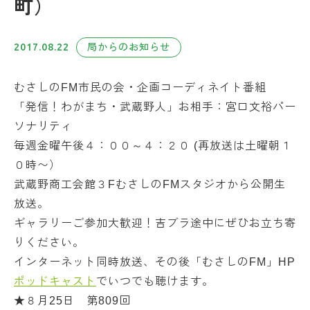
町）
2017.08.22
局からのお知らせ
むさしのFM市民の会・企画コーディネイト番組
「発信！わがまち・武蔵野人」お相手：宮口文裕パー
ソナリティ
毎週金曜午後４：００～４：２０ (再放送は土曜朝１
０時〜）
武蔵野商工会館３FむさしのFMスタジオから公開生
放送。
ギャラリーご参加大歓迎！吉ブラ途中にぜひお立ち寄
りください。
インターネット同時放送、その後「むさしのFM」HP
ポッドキャスト
でいつでも聴けます。
★８月25日 第809回