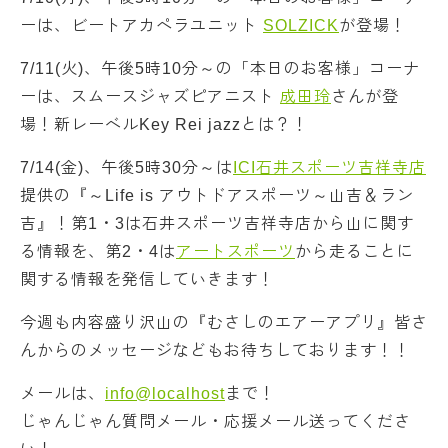
ーは、ビートアカペラユニット
SOLZICK
が登場！
7/11(火)、午後5時10分～の「本日のお客様」コーナ
ーは、スムースジャズピアニスト
成田玲
さんが登
場！新レーベルKey Rei jazzとは？！
7/14(金)、午後5時30分～は
ICI石井スポーツ吉祥寺店
提供の『～Life is アウトドアスポーツ～山吉＆ラン
吉』！第1・3は石井スポーツ吉祥寺店から山に関す
る情報を、第2・4は
アートスポーツ
から走ることに
関する情報を発信していきます！
今週も内容盛り沢山の『むさしのエアーアプリ』皆さ
んからのメッセージなどもお待ちしております！！
メールは、
info@localhost
まで！
じゃんじゃん質問メール・応援メール送ってくださ