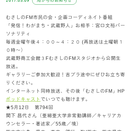
2017.05.09
局からのお知らせ
むさしのFM市民の会・企画コーディネイト番組
「発信！わがまち・武蔵野人」お相手：宮口文裕パー
ソナリティ
毎週金曜午後４：００～４：２０ (再放送は土曜朝１
０時〜）
武蔵野商工会館３FむさしのFMスタジオから公開生
放送。
ギャラリーご参加大歓迎！吉ブラ途中にぜひお立ち寄
りください。
インターネット同時放送、その後「むさしのFM」HP
ポッドキャスト
でいつでも聴けます。
★5月12日 第794回
関下 昌代さん（亜細亜大学非常勤講師／キャリアカ
ウンセラー・著述家／55歳／境）