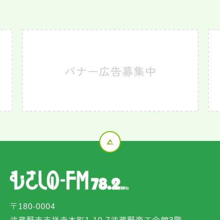
〒180-0004