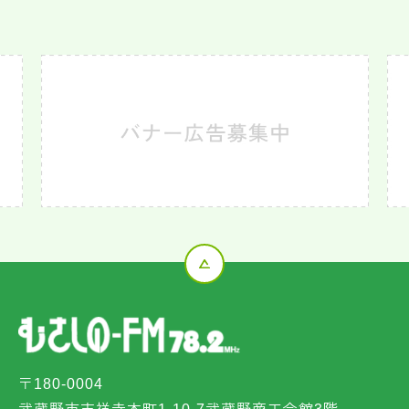
〒180-0004